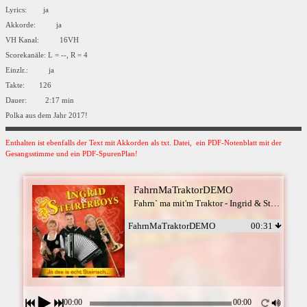
Lyrics: ja
Akkorde: ja
VH Kanal: 16VH
Scorekanäle: L = --, R = 4
Einzlr.: ja
Takte: 126
Dauer: 2:17 min
Polka aus dem Jahr 2017!
Enthalten ist ebenfalls der Text mit Akkorden als txt. Datei, ein PDF-Notenblatt mit der
Gesangsstimme und ein PDF-SpurenPlan!
FahrnMaTraktorDEMO
Fahrn` ma mit'm Traktor - Ingrid & Steirerboys
FahrnMaTraktorDEMO
00:31
00:00
00:00