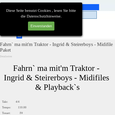
Direkt zum Seiteninhalt
Diese Seite benutzt Cookies , lesen Sie bitte
die Datenschutzhinweise.
Einverstanden
Suchen
Menü überspringen
Fahrn` ma mit'm Traktor - Ingrid & Steirerboys - Midifile
Paket
Detailseiten
Fahrn` ma mit'm Traktor - 
Ingrid & Steirerboys - Midifiles 
& Playback`s
Takt: 4/4
Tempo: 110.00
Tonart: F#