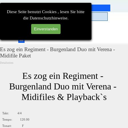
Direkt zum Seiteninhalt
Diese Seite benutzt Cookies , lesen Sie bitte
die Datenschutzhinweise.
Einverstanden
Suchen
Menü überspringen
Es zog ein Regiment - Burgenland Duo mit Verena -
Midifile Paket
Detailseiten
Es zog ein Regiment - 
Burgenland Duo mit Verena - 
Midifiles & Playback`s
Takt: 4/4
Tempo: 120.00
Tonart: F