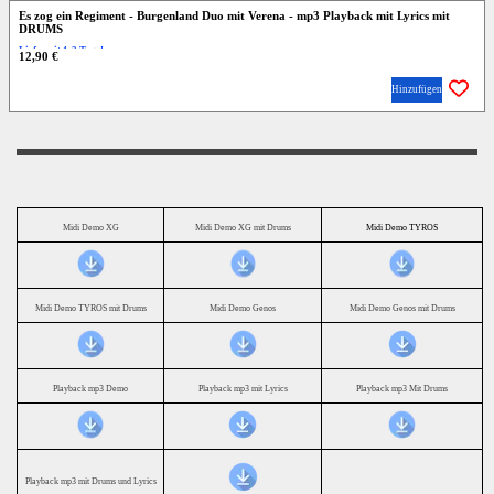
Es zog ein Regiment - Burgenland Duo mit Verena - mp3 Playback mit Lyrics mit
DRUMS
Lieferzeit 1-2 Tage!
12,90 €
Hinzufügen
Midi Demo XG
Midi Demo XG mit Drums
Midi Demo TYROS
Midi Demo TYROS mit Drums
Midi Demo Genos
Midi Demo Genos mit Drums
Playback mp3 Demo
Playback mp3 mit Lyrics
Playback mp3 Mit Drums
Playback mp3 mit Drums und Lyrics