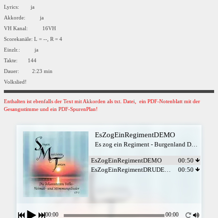
Lyrics: ja
Akkorde: ja
VH Kanal: 16VH
Scorekanäle: L = --, R = 4
Einzlr.: ja
Takte: 144
Dauer: 2:23 min
Volkslied!
Enthalten ist ebenfalls der Text mit Akkorden als txt. Datei, ein PDF-Notenblatt mit der
Gesangsstimme und ein PDF-SpurenPlan!
EsZogEinRegimentDEMO
Es zog ein Regiment - Burgenland Duo mit Verena
EsZogEinRegimentDEMO
00:50
EsZogEinRegimentDRUDEMO
00:50
00:00
00:00