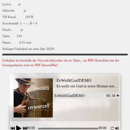
Lyrics: ja
Akkorde: ja
VH Kanal: 16VH
Scorekanäle: L = --, R = 4
Einzlr.: ja
Takte: 134
Dauer: 4:22 min
Schlager/Volkslied aus dem Jahr 2020!
Enthalten ist ebenfalls der Text mit Akkorden als txt. Datei, ein PDF-Notenblatt mit der
Gesangsstimme und ein PDF-SpurenPlan!
EsWolltGrafDEMO
Es wollt ein Graf in seine Heimat reisen - Dieter Bencsics
EsWolltGrafDEMO
00:38
00:00
00:00