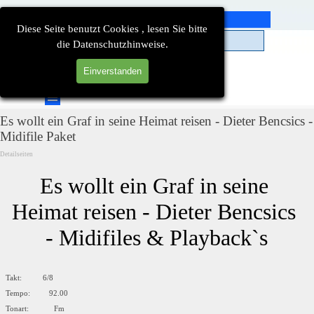
Direkt zum Seiteninhalt
Diese Seite benutzt Cookies , lesen Sie bitte
die Datenschutzhinweise.
Einverstanden
Suchen
Menü überspringen
Es wollt ein Graf in seine Heimat reisen - Dieter Bencsics -
Midifile Paket
Detailseiten
Es wollt ein Graf in seine 
Heimat reisen - Dieter Bencsics 
- Midifiles & Playback`s
Takt: 6/8
Tempo: 92.00
Tonart: Fm