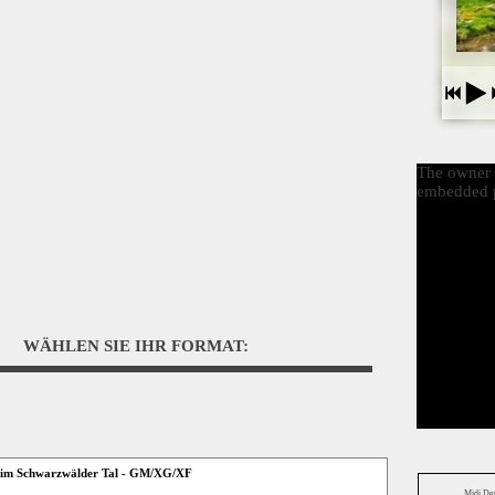
The owner o
embedded p
WÄHLEN SIE IHR FORMAT:
e im Schwarzwälder Tal - GM/XG/XF
Midi D