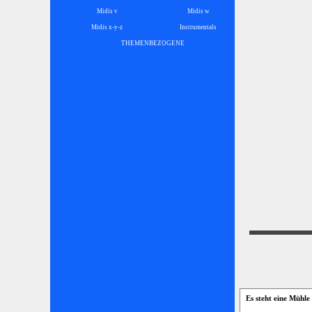
Midis v
Midis w
Midis x-y-z
Instrumentals
▼
THEMENBEZOGENE
▼
Es steht eine Mühl