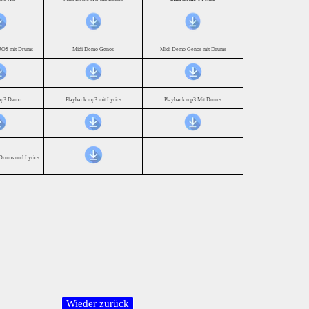
OS mit Drums
Midi Demo Genos
Midi Demo Genos mit Drums
mp3 Demo
Playback mp3 mit Lyrics
Playback mp3 Mit Drums
Drums und Lyrics