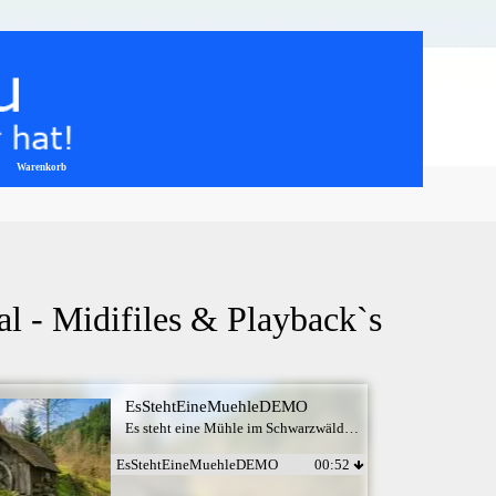
Warenkorb
▼
l - Midifiles & Playback`s
EsStehtEineMuehleDEMO
Es steht eine Mühle im Schwarzwälder Tal
EsStehtEineMuehleDEMO
00:52