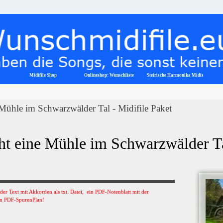
Menü überspringen
Midifile Shop
Onlineshop: Wunschliste
▼
Steirische Harmonika Midis
 Mühle im Schwarzwälder Tal - Midifile Paket
eht eine Mühle im Schwarzwälder Ta
s der Text mit Akkorden als txt. Datei, ein PDF-Notenblatt mit der
n PDF-SpurenPlan!