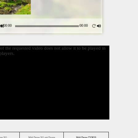
00:00
00:00
f the requested video does not allow it to be played in
layers.
emo XG
Midi Demo XG mit Drums
Midi Demo TYROS