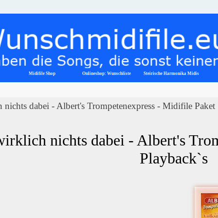
Menü überspringen
Midifile Shop
Onlineshop: Wunschliste
▼
Steirische Harmonika Midis
ch nichts dabei - Albert's Trompetenexpress - Midifile Paket
wirklich nichts dabei - Albert's Tr
Playback`s