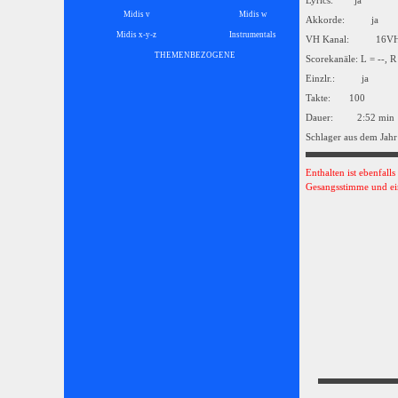
Lyrics: ja
Midis v
Midis w
Akkorde: ja
Midis x-y-z
Instrumentals
▼
VH Kanal: 16
THEMENBEZOGENE
▼
Scorekanäle: L = --, R
Einzlr.: ja
Takte: 100
Dauer: 2:52 min
Schlager aus dem Jahr
Enthalten ist ebenfall
Gesangsstimme und ei