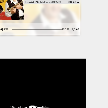
EsWirklNichtsDabeiDEMO
00:47
00:00
00:00