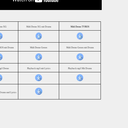
emo XG
Midi Demo XG mit Drums
Midi Demo TYROS
OS mit Drums
Midi Demo Genos
Midi Demo Genos mit Drums
mp3 Demo
Playback mp3 mit Lyrics
Playback mp3 Mit Drums
Drums und Lyrics