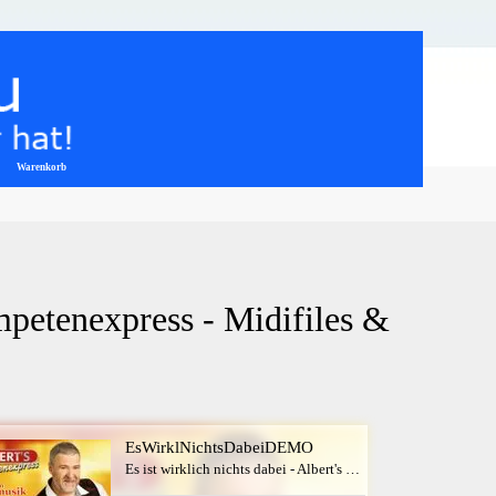
Warenkorb
▼
ompetenexpress - Midifiles & 
EsWirklNichtsDabeiDEMO
Es ist wirklich nichts dabei - Albert's Trompetenexpress