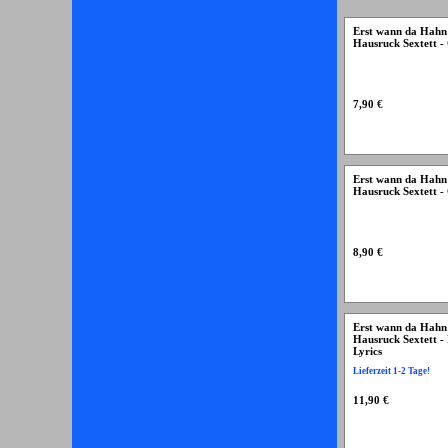
Erst wann da Hahn 
Hausruck Sextett 
7,90 €
Erst wann da Hahn 
Hausruck Sextett 
8,90 €
Erst wann da Hahn 
Hausruck Sextett -
Lyrics
Lieferzeit 1-2 Tage!
11,90 €