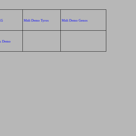
XG
Midi Demo Tyros
Midi Demo Genos
ck Demo