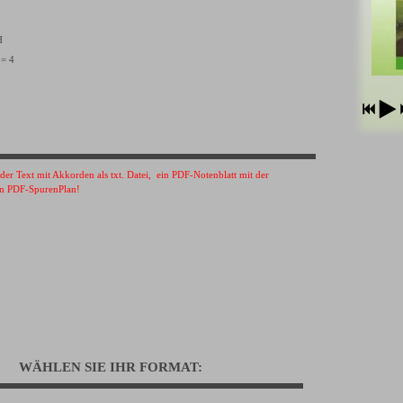
VH
 = 4
s der Text mit Akkorden als txt. Datei, ein PDF-Notenblatt mit der
n PDF-SpurenPlan!
WÄHLEN SIE IHR FORMAT: