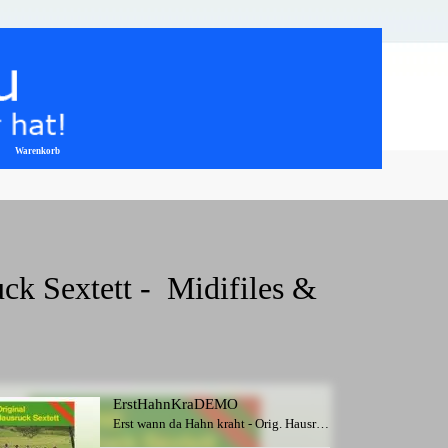
Warenkorb
▼
k Sextett -  Midifiles & 
ErstHahnKraDEMO
Erst wann da Hahn kraht - Orig. Hausruck Sextett