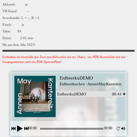
Akkorde: ja
VH Kanal: --
Scorekanäle: L = --, R = 4
Einzlr.: ja
Takte: 84
Dauer: 2:42 min
Hit aus dem Jahr 2023!
Enthalten ist ebenfalls der Text mit Akkorden als txt. Datei, ein PDF-Notenblatt mit der
Gesangsstimme und ein PDF-SpurenPlan!
ErdbeerkuDEMO
Erdbeerkuchen - AnnenMayKantereit
ErdbeerkuDEMO
00:41
00:00
00:00