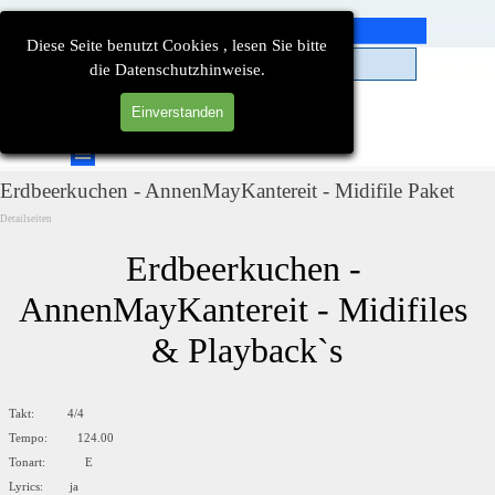
Direkt zum Seiteninhalt
Diese Seite benutzt Cookies , lesen Sie bitte
die Datenschutzhinweise.
Einverstanden
Suchen
Menü überspringen
Erdbeerkuchen - AnnenMayKantereit - Midifile Paket
Detailseiten
Erdbeerkuchen - 
AnnenMayKantereit - Midifiles 
& Playback`s
Takt: 4/4
Tempo: 124.00
Tonart: E
Lyrics: ja