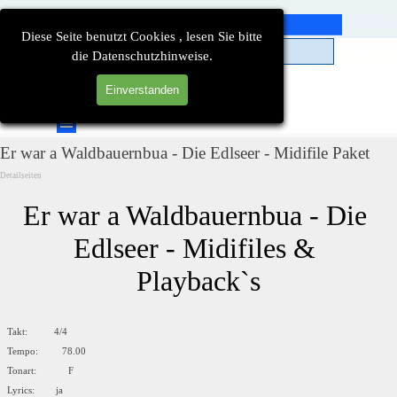
Direkt zum Seiteninhalt
Diese Seite benutzt Cookies , lesen Sie bitte
die Datenschutzhinweise.
Einverstanden
Suchen
Menü überspringen
Er war a Waldbauernbua - Die Edlseer - Midifile Paket
Detailseiten
Er war a Waldbauernbua - Die 
Edlseer - Midifiles & 
Playback`s
Takt: 4/4
Tempo: 78.00
Tonart: F
Lyrics: ja