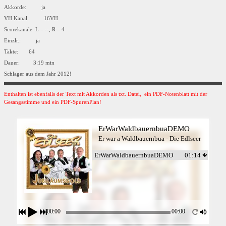
Akkorde: ja
VH Kanal: 16VH
Scorekanäle: L = --, R = 4
Einzlr.: ja
Takte: 64
Dauer: 3:19 min
Schlager aus dem Jahr 2012!
Enthalten ist ebenfalls der Text mit Akkorden als txt. Datei, ein PDF-Notenblatt mit der
Gesangsstimme und ein PDF-SpurenPlan!
ErWarWaldbauernbuaDEMO
Er war a Waldbauernbua - Die Edlseer
ErWarWaldbauernbuaDEMO
01:14
00:00
00:00