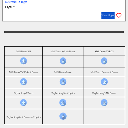
Lieferzeit 1-2 Tage!
11,90 €
Hinzufügen
Midi Demo XG
Midi Demo XG mit Drums
Midi Demo TYROS
Midi Demo TYROS mit Drums
Midi Demo Genos
Midi Demo Genos mit Drums
Playback mp3 Demo
Playback mp3 mit Lyrics
Playback mp3 Mit Drums
Playback mp3 mit Drums und Lyrics