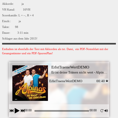
Akkorde: ja
VH Kanal: 16VH
Scorekanäle: L = --, R = 4
Einzlr.: ja
Takte: 98
Dauer: 3:11 min
Schlager aus dem Jahr 2015!
Enthalten ist ebenfalls der Text mit Akkorden als txt. Datei, ein PDF-Notenblatt mit der
Gesangsstimme und ein PDF-SpurenPlan!
ErIstTraeneWertDEMO
Er ist deine Tränen nicht wert - Alpinos - Playback mp3
ErIstTraeneWertDEMO
00:40
00:00
00:00