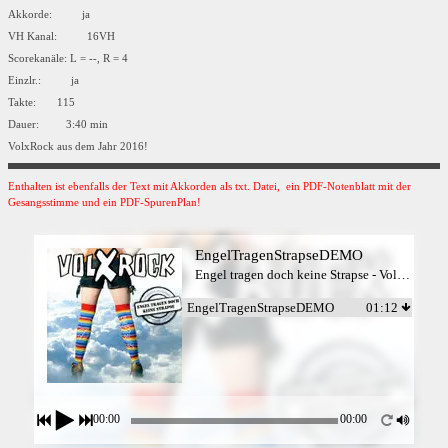
Akkorde: ja
VH Kanal: 16VH
Scorekanäle: L = --, R = 4
Einzlr.: ja
Takte: 115
Dauer: 3:40 min
VolxRock aus dem Jahr 2016!
Enthalten ist ebenfalls der Text mit Akkorden als txt. Datei, ein PDF-Notenblatt mit der
Gesangsstimme und ein PDF-SpurenPlan!
EngelTragenStrapseDEMO
Engel tragen doch keine Strapse - Volxrock
EngelTragenStrapseDEMO
01:12
00:00
00:00