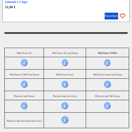
Lieferzeit 1-2 Tage!
11,90 €
Hinzufügen
Midi Demo XG
Midi Demo XG mit Drums
Midi Demo TYROS
Midi Demo TYROS mit Drums
Midi Demo Genos
Midi Demo Gemos mit Drums
Playback mp3 Demo
Playback mp3 mit Lyrics
Playback mp3 Mit Drums
Playback mp3 mit Drums und Lyrics