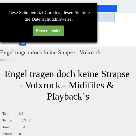
Direkt zum Seiteninhalt
Diese Seite benutzt Cookies , lesen Sie bitte
die Datenschutzhinweise.
Einverstanden
Suchen
Menü überspringen
Engel tragen doch keine Strapse - Volxrock
Detailseiten
Engel tragen doch keine Strapse 
- Volxrock - Midifiles & 
Playback`s
Takt: 4/4
Tempo: 126.00
Tonart: A
Lyrics: ja