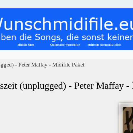
Menü überspringen
Midifile Shop
Onlineshop: Wunschliste
▼
Steirische Harmonika Midis
ugged) - Peter Maffay - Midifile Paket
szeit (unplugged) - Peter Maffay -