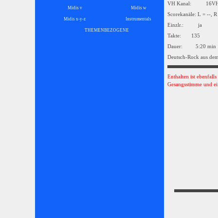
VH Kanal: 16
Midis v
Midis w
Scorekanäle: L = --, R
Midis x-y-z
Instrumentals
▼
Einzlr.: ja
THEMENBEZOGENE
▼
Takte: 135
Dauer: 5:20 min
Deutsch-Rock aus dem
Enthalten ist ebenfall
Gesangsstimme und ei