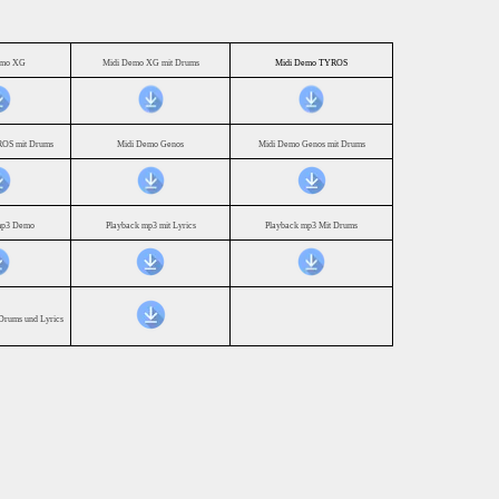
emo XG
Midi Demo XG mit Drums
Midi Demo TYROS
OS mit Drums
Midi Demo Genos
Midi Demo Genos mit Drums
mp3 Demo
Playback mp3 mit Lyrics
Playback mp3 Mit Drums
Drums und Lyrics