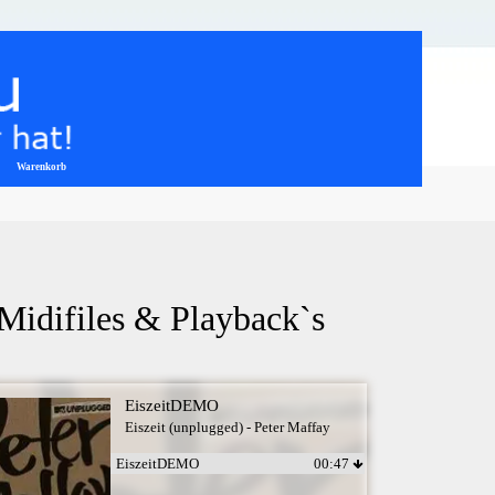
Warenkorb
▼
 Midifiles & Playback`s
EiszeitDEMO
Eiszeit (unplugged) - Peter Maffay
EiszeitDEMO
00:47