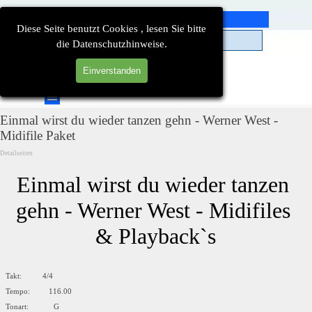
Direkt zum Seiteninhalt
Diese Seite benutzt Cookies , lesen Sie bitte
die Datenschutzhinweise.
Einverstanden
Suchen
Menü überspringen
Einmal wirst du wieder tanzen gehn - Werner West -
Midifile Paket
Detailseiten
Einmal wirst du wieder tanzen 
gehn - Werner West - Midifiles 
& Playback`s
Takt: 4/4
Tempo: 116.00
Tonart: G