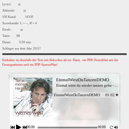
Lyrics: ja
Akkorde: ja
VH Kanal: 16VH
Scorekanäle: L = --, R = 4
Einzlr.: ja
Takte: 98
Dauer: 3:20 min
Schlager aus dem Jahr 2011!
Enthalten ist ebenfalls der Text mit Akkorden als txt. Datei, ein PDF-Notenblatt mit der
Gesangsstimme und ein PDF-SpurenPlan!
EinmalWirstDuTanzenDEMO
Einmal wirst du wieder tanzen gehn - Werner West
EinmalWirstDuTanzenDEMO
01:02
00:00
00:00