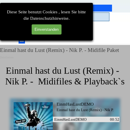
Direkt zum Seiteninhalt
Diese Seite benutzt Cookies , lesen Sie bitte
die Datenschutzhinweise.
Einverstanden
Suchen
Menü überspringen
Einmal hast du Lust (Remix) - Nik P. - Midifile Paket
Detailseiten
Einmal hast du Lust (Remix) -  
Nik P. -  Midifiles & Playback`s
EinmHasLustDEMO
Einmal hast du Lust (Remix) - Nik P.
EinmHasLustDEMO
00:52