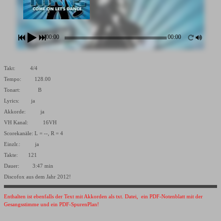
00:00
00:00
Takt: 4/4
Tempo: 128.00
Tonart: B
Lyrics: ja
Akkorde: ja
VH Kanal: 16VH
Scorekanäle: L = --, R = 4
Einzlr.: ja
Takte: 121
Dauer: 3:47 min
Discofox aus dem Jahr 2012!
Enthalten ist ebenfalls der Text mit Akkorden als txt. Datei, ein PDF-Notenblatt mit der
Gesangsstimme und ein PDF-SpurenPlan!