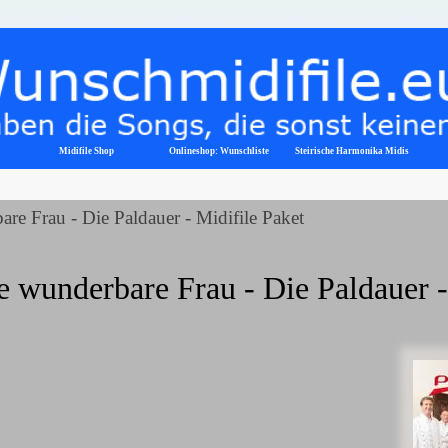
Menü überspringen
Midifile Shop
Onlineshop: Wunschliste
▼
Steirische Harmonika Midis
re Frau - Die Paldauer - Midifile Paket
e wunderbare Frau - Die Paldauer -