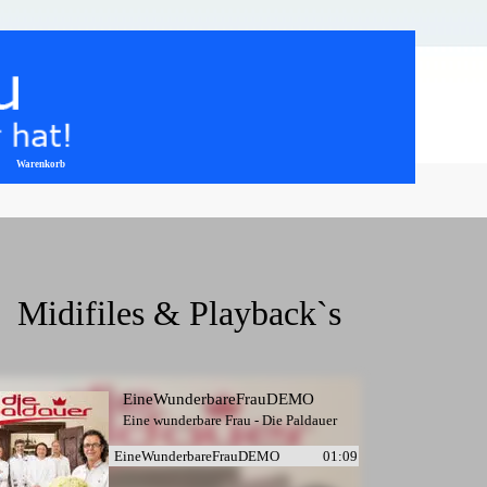
Warenkorb
▼
  Midifiles & Playback`s
EineWunderbareFrauDEMO
Eine wunderbare Frau - Die Paldauer
EineWunderbareFrauDEMO
01:09