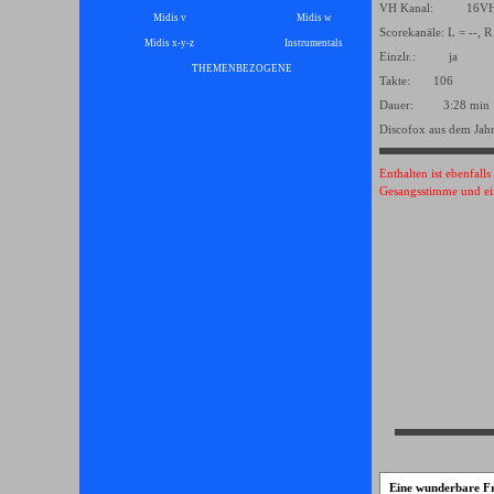
VH Kanal: 16
Midis v
Midis w
Scorekanäle: L = --, R
Midis x-y-z
Instrumentals
▼
Einzlr.: ja
THEMENBEZOGENE
▼
Takte: 106
Dauer: 3:28 min
Discofox aus dem Jah
Enthalten ist ebenfall
Gesangsstimme und ei
Eine wunderbare Fr