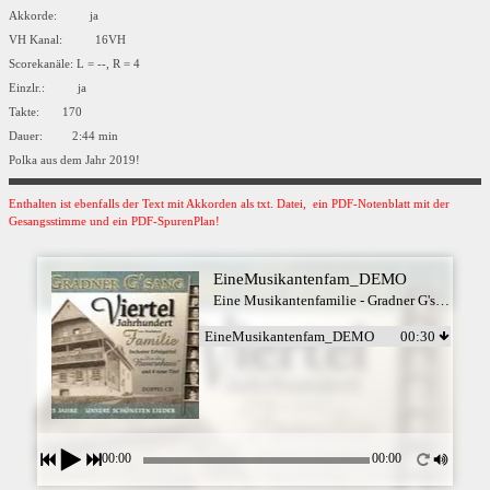
Akkorde: ja
VH Kanal: 16VH
Scorekanäle: L = --, R = 4
Einzlr.: ja
Takte: 170
Dauer: 2:44 min
Polka aus dem Jahr 2019!
Enthalten ist ebenfalls der Text mit Akkorden als txt. Datei, ein PDF-Notenblatt mit der
Gesangsstimme und ein PDF-SpurenPlan!
EineMusikantenfam_DEMO
Eine Musikantenfamilie - Gradner G'sang
EineMusikantenfam_DEMO
00:30
00:00
00:00