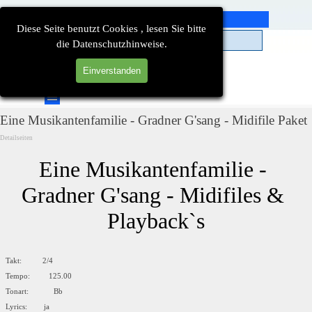
Direkt zum Seiteninhalt
Diese Seite benutzt Cookies , lesen Sie bitte
die Datenschutzhinweise.
Einverstanden
Suchen
Menü überspringen
Eine Musikantenfamilie - Gradner G'sang - Midifile Paket
Detailseiten
Eine Musikantenfamilie - 
Gradner G'sang - Midifiles & 
Playback`s
Takt: 2/4
Tempo: 125.00
Tonart: Bb
Lyrics: ja