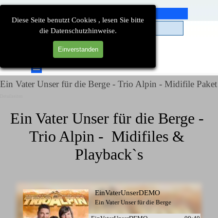
Direkt zum Seiteninhalt
Diese Seite benutzt Cookies , lesen Sie bitte
die Datenschutzhinweise.
Einverstanden
Suchen
Menü überspringen
Ein Vater Unser für die Berge - Trio Alpin - Midifile Paket
Detailseiten
Ein Vater Unser für die Berge - 
Trio Alpin -  Midifiles & 
Playback`s
EinVaterUnserDEMO
Ein Vater Unser für die Berge