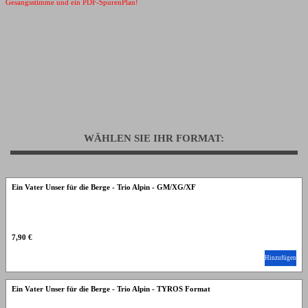
Gesangsstimme und ein PDF-SpurenPlan!
WÄHLEN SIE IHR FORMAT:
Ein Vater Unser für die Berge - Trio Alpin - GM/XG/XF
7,90 €
Hinzufügen
Ein Vater Unser für die Berge - Trio Alpin - TYROS Format