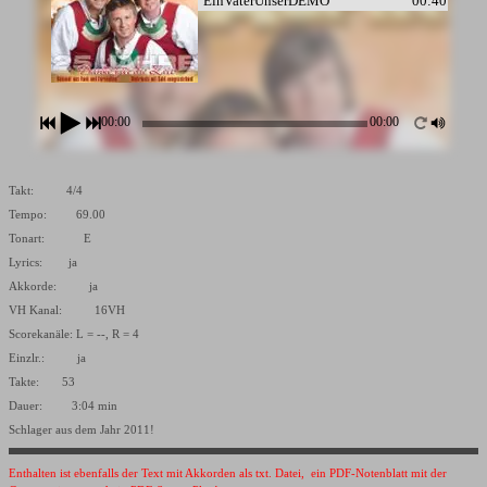
EinVaterUnserDEMO
00:40
00:00
00:00
Takt: 4/4
Tempo: 69.00
Tonart: E
Lyrics: ja
Akkorde: ja
VH Kanal: 16VH
Scorekanäle: L = --, R = 4
Einzlr.: ja
Takte: 53
Dauer: 3:04 min
Schlager aus dem Jahr 2011!
Enthalten ist ebenfalls der Text mit Akkorden als txt. Datei, ein PDF-Notenblatt mit der