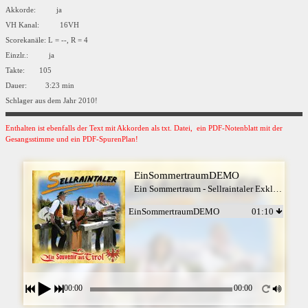
Akkorde: ja
VH Kanal: 16VH
Scorekanäle: L = --, R = 4
Einzlr.: ja
Takte: 105
Dauer: 3:23 min
Schlager aus dem Jahr 2010!
Enthalten ist ebenfalls der Text mit Akkorden als txt. Datei, ein PDF-Notenblatt mit der
Gesangsstimme und ein PDF-SpurenPlan!
EinSommertraumDEMO
Ein Sommertraum - Sellraintaler Exklusiv
EinSommertraumDEMO
01:10
00:00
00:00