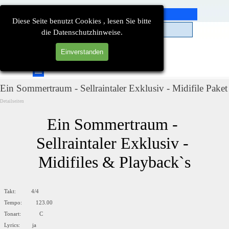
Direkt zum Seiteninhalt
Diese Seite benutzt Cookies , lesen Sie bitte
die Datenschutzhinweise.
Einverstanden
Suchen
Menü überspringen
Ein Sommertraum - Sellraintaler Exklusiv - Midifile Paket
Detailseiten
Ein Sommertraum - 
Sellraintaler Exklusiv - 
Midifiles & Playback`s
Takt: 4/4
Tempo: 123.00
Tonart: C
Lyrics: ja