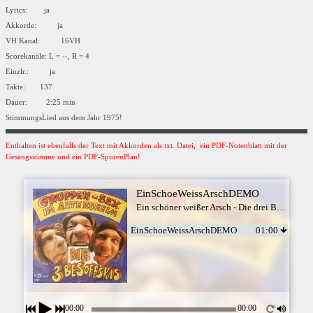
Lyrics: ja
Akkorde: ja
VH Kanal: 16VH
Scorekanäle: L = --, R = 4
Einzlr.: ja
Takte: 137
Dauer: 2:25 min
StimmungsLied aus dem Jahr 1975!
Enthalten ist ebenfalls der Text mit Akkorden als txt. Datei, ein PDF-Notenblatt mit der
Gesangsstimme und ein PDF-SpurenPlan!
EinSchoeWeissArschDEMO
Ein schöner weißer Arsch - Die drei Besoffskis
EinSchoeWeissArschDEMO
01:00
00:00
00:00