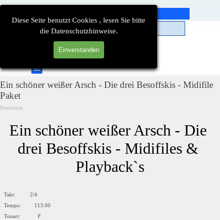
Direkt zum Seiteninhalt
Diese Seite benutzt Cookies , lesen Sie bitte
die Datenschutzhinweise.
Einverstanden
Suchen
Menü überspringen
Ein schöner weißer Arsch - Die drei Besoffskis - Midifile
Paket
Detailseiten
Ein schöner weißer Arsch - Die 
drei Besoffskis - Midifiles & 
Playback`s
Takt: 2/4
Tempo: 113.00
Tonart: F