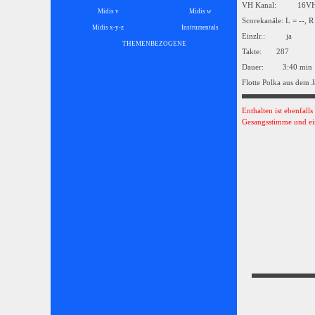
VH Kanal: 16
Midis v
Midis w
Scorekanäle: L = --, R
Midis x-y-z
Instrumentals
▼
Einzlr.: ja
THEMENBEZOGENE
▼
Takte: 287
Dauer: 3:40 min
Flotte Polka aus dem 
Enthalten ist ebenfall
Gesangsstimme und ei