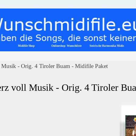
Menü überspringen
Midifile Shop
Onlineshop: Wunschliste
▼
Steirische Harmonika Midis
 Musik - Orig. 4 Tiroler Buam - Midifile Paket
rz voll Musik - Orig. 4 Tiroler Bu