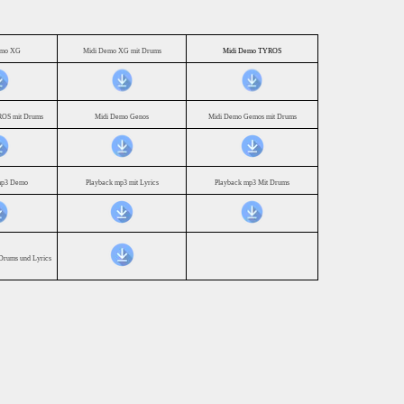
emo XG
Midi Demo XG mit Drums
Midi Demo TYROS
OS mit Drums
Midi Demo Genos
Midi Demo Gemos mit Drums
mp3 Demo
Playback mp3 mit Lyrics
Playback mp3 Mit Drums
Drums und Lyrics