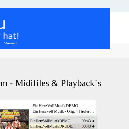
Warenkorb
▼
am - Midifiles & Playback`s
EinHerzVollMusikDEMO
Ein Herz voll Musik - Orig. 4 Tiroler Buam
EinHerzVollMusikDEMO
00:43
EinHerzVollMusikDRUDEMO
00:43