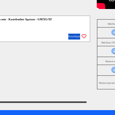
h sein - Kastelruther Spatzen - GM/XG/XF
Midi D
Hinzufügen
Midi Demo TYR
Playback 
Playback mp3 mit 