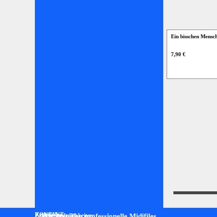
Ein bisschen Mensc
7,90 €
Rechtliches:
KONTAKT:
Zahlungsmöglichkeiten:
Wir erstellen professionelle Midifiles