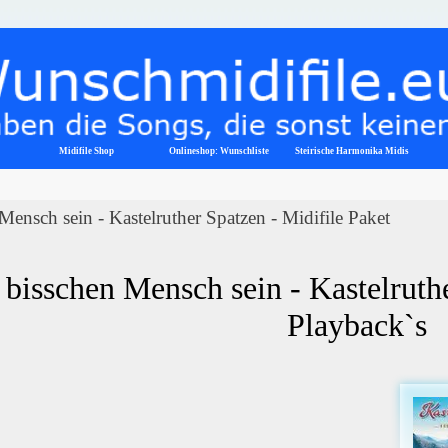
Menü überspringen
Midifile Shop
Onlineshop: Wunschliste
▼
Steirische Harmonika Midis
Mensch sein - Kastelruther Spatzen - Midifile Paket
 bisschen Mensch sein - Kastelruthe
Playback`s