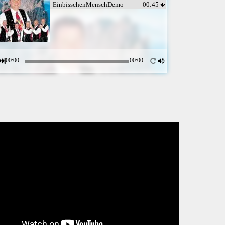
EinbisschenMenschDemo
00:45
00:00
00:00