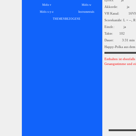
Lyrics: ja
Midis v
Midis w
Akkorde: ja
Midis x-y-z
Instrumentals
▼
VH Kanal: 16
THEMENBEZOGENE
▼
Scorekanäle: L = --, R
Einzlr.: ja
Takte: 102
Dauer: 3:31 min
Happy-Polka aus dem 
Enthalten ist ebenfall
Gesangsstimme und ei