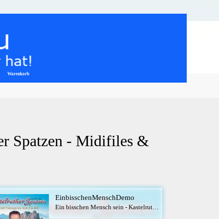
Warenkorb
▼
r Spatzen - Midifiles & 
EinbisschenMenschDemo
Ein bisschen Mensch sein - Kastelruther Spatzen