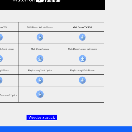
emo XG
Midi Demo XG mit Drums
Midi Demo TYROS
OS mit Drums
Midi Demo Genos
Midi Demo Gemos mit Drums
mp3 Demo
Playback mp3 mit Lyrics
Playback mp3 Mit Drums
Drums und Lyrics