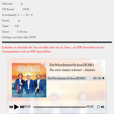
Akkorde: ja
VH Kanal: 16VH
Scorekanäle: L = --, R = 4
Einzlr.: ja
Takte: 105
Dauer: 3:28 min
Schlager aus dem Jahr 2018!
Enthalten ist ebenfalls der Text mit Akkorden als txt. Datei, ein PDF-Notenblatt mit der
Gesangsstimme und ein PDF-SpurenPlan!
DuWirstImmerSchoeDEMO
Du wirst immer schöner - Atlantis
DuWirstImmerSchoeDEMO
00:56
00:00
00:00