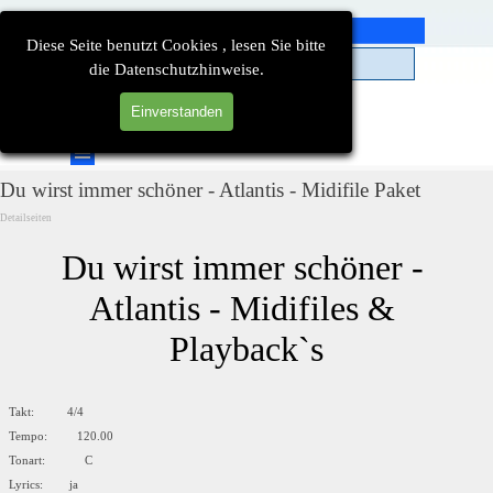
Direkt zum Seiteninhalt
Diese Seite benutzt Cookies , lesen Sie bitte
die Datenschutzhinweise.
Einverstanden
Suchen
Menü überspringen
Du wirst immer schöner - Atlantis - Midifile Paket
Detailseiten
Du wirst immer schöner - 
Atlantis - Midifiles & 
Playback`s
Takt: 4/4
Tempo: 120.00
Tonart: C
Lyrics: ja