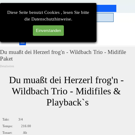
Direkt zum Seiteninhalt
Diese Seite benutzt Cookies , lesen Sie bitte
die Datenschutzhinweise.
Einverstanden
Suchen
Menü überspringen
Du muaßt dei Herzerl frog'n - Wildbach Trio - Midifile
Paket
Detailseiten
Du muaßt dei Herzerl frog'n - 
Wildbach Trio - Midifiles & 
Playback`s
Takt: 3/4
Tempo: 216.00
Tonart: Ab