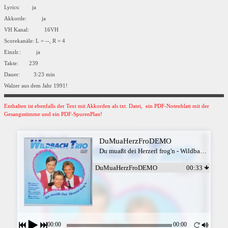
Lyrics: ja
Akkorde: ja
VH Kanal: 16VH
Scorekanäle: L = --, R = 4
Einzlr.: ja
Takte: 239
Dauer: 3:23 min
Walzer aus dem Jahr 1991!
Enthalten ist ebenfalls der Text mit Akkorden als txt. Datei, ein PDF-Notenblatt mit der
Gesangsstimme und ein PDF-SpurenPlan!
DuMuaHerzFroDEMO
Du muaßt dei Herzerl frog'n - Wildbach Trio
DuMuaHerzFroDEMO
00:33
00:00
00:00