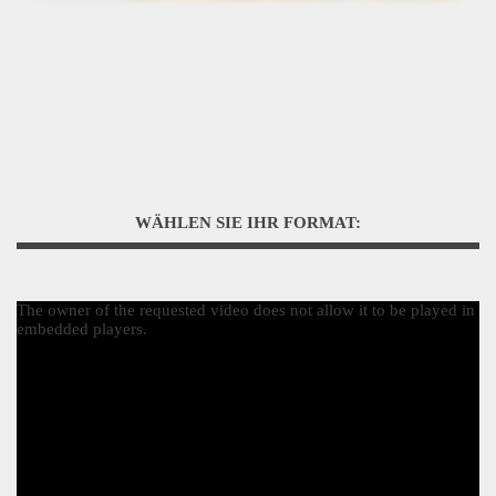
WÄHLEN SIE IHR FORMAT:
The owner of the requested video does not allow it to be played in
embedded players.