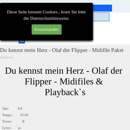
Direkt zum Seiteninhalt
Diese Seite benutzt Cookies , lesen Sie bitte
die Datenschutzhinweise.
Einverstanden
Suchen
Menü überspringen
Du kennst mein Herz - Olaf der Flipper - Midifile Paket
Detailseiten
Du kennst mein Herz - Olaf der 
Flipper - Midifiles & 
Playback`s
Takt: 4/4
Tempo: 92.00
Tonart: B
Lyrics: ja