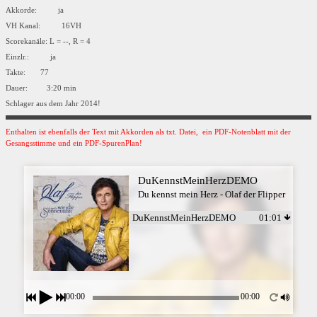
Akkorde: ja
VH Kanal: 16VH
Scorekanäle: L = --, R = 4
Einzlr.: ja
Takte: 77
Dauer: 3:20 min
Schlager aus dem Jahr 2014!
Enthalten ist ebenfalls der Text mit Akkorden als txt. Datei, ein PDF-Notenblatt mit der
Gesangsstimme und ein PDF-SpurenPlan!
DuKennstMeinHerzDEMO
Du kennst mein Herz - Olaf der Flipper
DuKennstMeinHerzDEMO
01:01
00:00
00:00