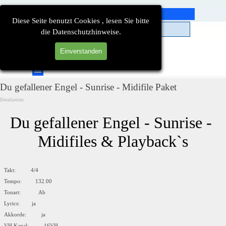
Direkt zum Seiteninhalt
Diese Seite benutzt Cookies , lesen Sie bitte
die Datenschutzhinweise.
Einverstanden
Suchen
Menü überspringen
Du gefallener Engel - Sunrise - Midifile Paket
Detailseiten
Du gefallener Engel - Sunrise - 
Midifiles & Playback`s
Takt: 4/4
Tempo: 132.00
Tonart: Ab
Lyrics: ja
Akkorde: ja
VH Kanal: 16VH