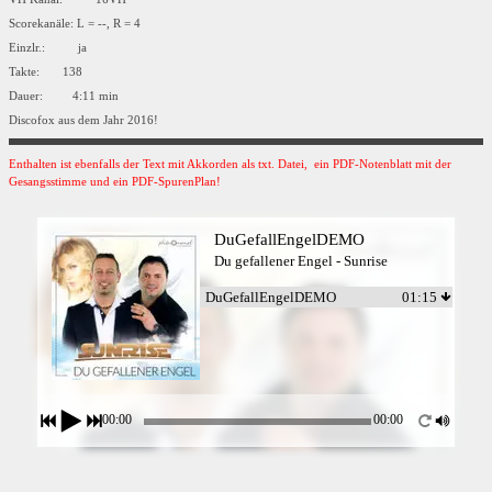
Scorekanäle: L = --, R = 4
Einzlr.: ja
Takte: 138
Dauer: 4:11 min
Discofox aus dem Jahr 2016!
Enthalten ist ebenfalls der Text mit Akkorden als txt. Datei, ein PDF-Notenblatt mit der
Gesangsstimme und ein PDF-SpurenPlan!
DuGefallEngelDEMO
Du gefallener Engel - Sunrise
DuGefallEngelDEMO
01:15
00:00
00:00