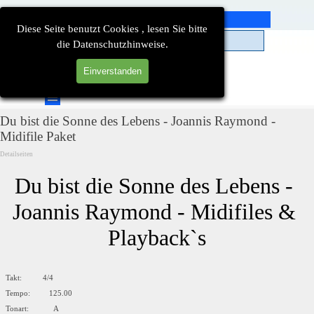
Direkt zum Seiteninhalt
Diese Seite benutzt Cookies , lesen Sie bitte
die Datenschutzhinweise.
Einverstanden
Suchen
Menü überspringen
Du bist die Sonne des Lebens - Joannis Raymond -
Midifile Paket
Detailseiten
Du bist die Sonne des Lebens - 
Joannis Raymond - Midifiles & 
Playback`s
Takt: 4/4
Tempo: 125.00
Tonart: A