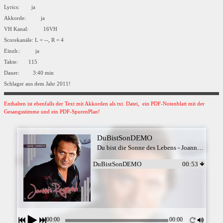
Lyrics: ja
Akkorde: ja
VH Kanal: 16VH
Scorekanäle: L = --, R = 4
Einzlr.: ja
Takte: 115
Dauer: 3:40 min
Schlager aus dem Jahr 2011!
Enthalten ist ebenfalls der Text mit Akkorden als txt. Datei, ein PDF-Notenblatt mit der
Gesangsstimme und ein PDF-SpurenPlan!
DuBistSonDEMO
Du bist die Sonne des Lebens - Joannis Raymond
DuBistSonDEMO
00:53
00:00
00:00