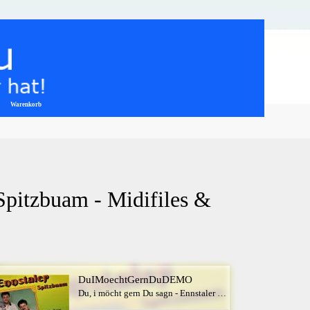
Warenkorb
▼
Spitzbuam - Midifiles & 
DuIMoechtGernDuDEMO
Du, i möcht gern Du sagn - Ennstaler Spitzbuam