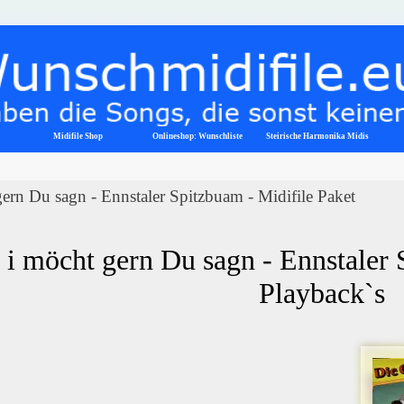
Menü überspringen
Midifile Shop
Onlineshop: Wunschliste
▼
Steirische Harmonika Midis
ern Du sagn - Ennstaler Spitzbuam - Midifile Paket
 i möcht gern Du sagn - Ennstaler 
Playback`s