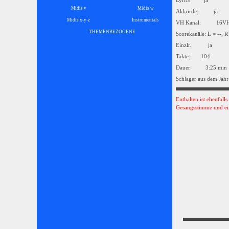
Lyrics: ja
Midis v
Midis w
Akkorde: ja
Midis x-y-z
Instrumentals
▼
VH Kanal: 16
THEMENBEZOGENE
▼
Scorekanäle: L = --, R
Einzlr.: ja
Takte: 104
Dauer: 3:25 min
Schlager aus dem Jahr
Enthalten ist ebenfall
Gesangsstimme und ei