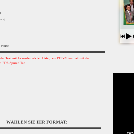
VH
 = 4
 1988!
s der Text mit Akkorden als txt. Datei, ein PDF-Notenblatt mit der
n PDF-SpurenPlan!
WÄHLEN SIE IHR FORMAT: