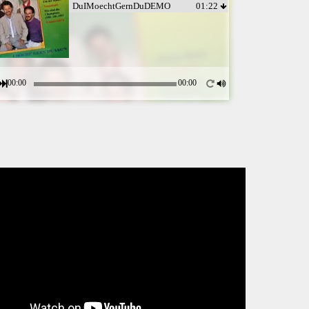
DuIMoechtGernDuDEMO
01:22
00:00
00:00