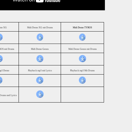
emo XG
Midi Demo XG mit Drums
Midi Demo TYROS
OS mit Drums
Midi Demo Genos
Midi Demo Genos mit Drums
mp3 Demo
Playback mp3 mit Lyrics
Playback mp3 Mit Drums
Drums und Lyrics