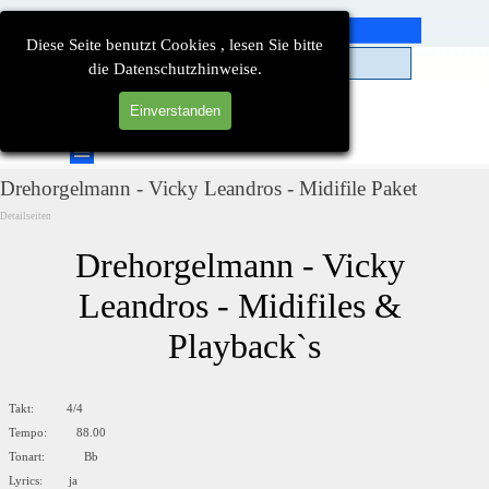
Direkt zum Seiteninhalt
Diese Seite benutzt Cookies , lesen Sie bitte
die Datenschutzhinweise.
Einverstanden
Suchen
Menü überspringen
Drehorgelmann - Vicky Leandros - Midifile Paket
Detailseiten
Drehorgelmann - Vicky 
Leandros - Midifiles & 
Playback`s
Takt: 4/4
Tempo: 88.00
Tonart: Bb
Lyrics: ja