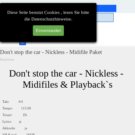
Direkt zum Seiteninhalt
Diese Seite benutzt Cookies , lesen Sie bitte
die Datenschutzhinweise.
Einverstanden
Suchen
Menü überspringen
Don't stop the car - Nickless - Midifile Paket
Detailseiten
Don't stop the car - Nickless - 
Midifiles & Playback`s
Takt: 4/4
Tempo: 113.00
Tonart: Eb
Lyrics: ja
Akkorde: ja
VH Kanal: 16VH