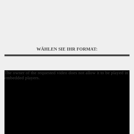
WÄHLEN SIE IHR FORMAT:
The owner of the requested video does not allow it to be played in
embedded players.