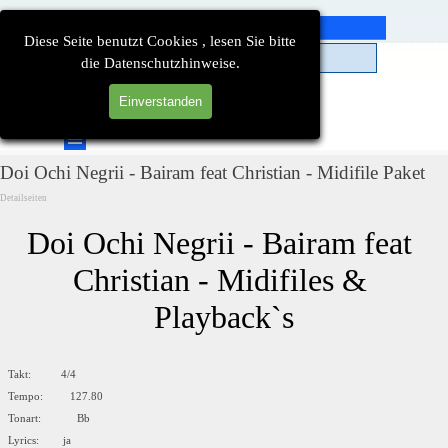
Direkt zum Seiteninhalt
Diese Seite benutzt Cookies , lesen Sie bitte
die Datenschutzhinweise.
Einverstanden
Suchen
Menü überspringen
Doi Ochi Negrii - Bairam feat Christian - Midifile Paket
Detailseiten
Doi Ochi Negrii - Bairam feat 
Christian - Midifiles & 
Playback`s
Takt: 4/4
Tempo: 127.80
Tonart: Bb
Lyrics: ja