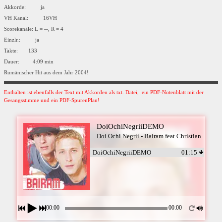
Akkorde: ja
VH Kanal: 16VH
Scorekanäle: L = --, R = 4
Einzlr.: ja
Takte: 133
Dauer: 4:09 min
Rumänischer Hit aus dem Jahr 2004!
Enthalten ist ebenfalls der Text mit Akkorden als txt. Datei, ein PDF-Notenblatt mit der
Gesangsstimme und ein PDF-SpurenPlan!
DoiOchiNegriiDEMO
Doi Ochi Negrii - Bairam feat Christian
DoiOchiNegriiDEMO
01:15
00:00
00:00