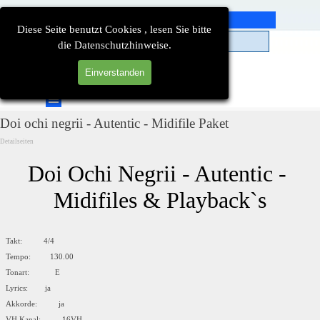
Direkt zum Seiteninhalt
Diese Seite benutzt Cookies , lesen Sie bitte
die Datenschutzhinweise.
Einverstanden
Suchen
Menü überspringen
Doi ochi negrii - Autentic - Midifile Paket
Detailseiten
Doi Ochi Negrii - Autentic - 
Midifiles & Playback`s
Takt: 4/4
Tempo: 130.00
Tonart: E
Lyrics: ja
Akkorde: ja
VH Kanal: 16VH