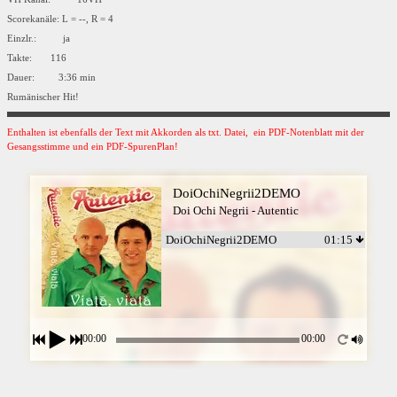
Scorekanäle: L = --, R = 4
Einzlr.: ja
Takte: 116
Dauer: 3:36 min
Rumänischer Hit!
Enthalten ist ebenfalls der Text mit Akkorden als txt. Datei, ein PDF-Notenblatt mit der
Gesangsstimme und ein PDF-SpurenPlan!
DoiOchiNegrii2DEMO
Doi Ochi Negrii - Autentic
DoiOchiNegrii2DEMO
01:15
00:00
00:00