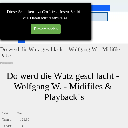
Direkt zum Seiteninhalt
Diese Seite benutzt Cookies , lesen Sie bitte
die Datenschutzhinweise.
Einverstanden
Suchen
Menü überspringen
Do werd die Wutz geschlacht - Wolfgang W. - Midifile
Paket
Detailseiten
Do werd die Wutz geschlacht - 
Wolfgang W. - Midifiles & 
Playback`s
Takt: 2/4
Tempo: 121.00
Tonart: C