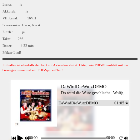
Lyrics: ja
Akkorde: ja
VH Kanal: 16VH
Scorekanäle: L = --, R = 4
Einzlr.: ja
Takte: 286
Dauer: 4:22 min
Pfälzer Lied!
Enthalten ist ebenfalls der Text mit Akkorden als txt. Datei, ein PDF-Notenblatt mit der
Gesangsstimme und ein PDF-SpurenPlan!
DaWirdDieWutzDEMO
Do werd die Wutz geschlacht - Wolfgang W.
DaWirdDieWutzDEMO
01:05
00:00
00:00