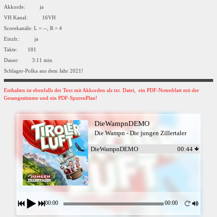
Akkorde: ja
VH Kanal: 16VH
Scorekanäle: L = --, R = 4
Einzlr.: ja
Takte: 181
Dauer: 3:11 min
Schlager-Polka aus dem Jahr 2021!
Enthalten ist ebenfalls der Text mit Akkorden als txt. Datei, ein PDF-Notenblatt mit der
Gesangsstimme und ein PDF-SpurenPlan!
DieWampnDEMO
Die Wampn - Die jungen Zillertaler
DieWampnDEMO
00:44
00:00
00:00