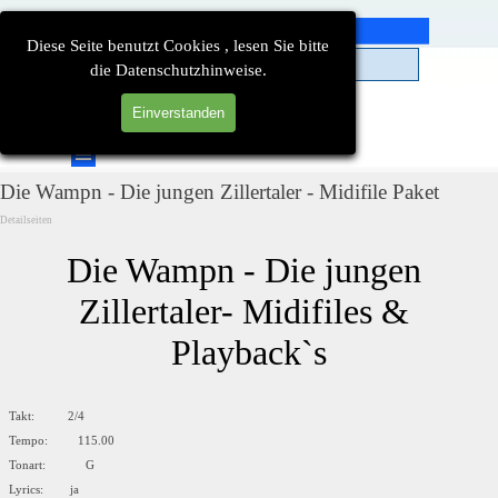
Direkt zum Seiteninhalt
Diese Seite benutzt Cookies , lesen Sie bitte
die Datenschutzhinweise.
Einverstanden
Suchen
Menü überspringen
Die Wampn - Die jungen Zillertaler - Midifile Paket
Detailseiten
Die Wampn - Die jungen 
Zillertaler- Midifiles & 
Playback`s
Takt: 2/4
Tempo: 115.00
Tonart: G
Lyrics: ja