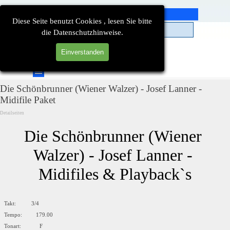
Direkt zum Seiteninhalt
Diese Seite benutzt Cookies , lesen Sie bitte
die Datenschutzhinweise.
Einverstanden
Suchen
Menü überspringen
Die Schönbrunner (Wiener Walzer) - Josef Lanner -
Midifile Paket
Detailseiten
Die Schönbrunner (Wiener 
Walzer) - Josef Lanner - 
Midifiles & Playback`s
Takt: 3/4
Tempo: 179.00
Tonart: F