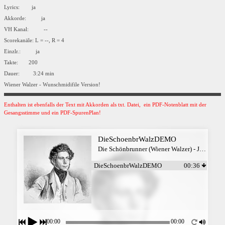
Lyrics: ja
Akkorde: ja
VH Kanal: --
Scorekanäle: L = --, R = 4
Einzlr.: ja
Takte: 200
Dauer: 3:24 min
Wiener Walzer - Wunschmidifile Version!
Enthalten ist ebenfalls der Text mit Akkorden als txt. Datei, ein PDF-Notenblatt mit der
Gesangsstimme und ein PDF-SpurenPlan!
DieSchoenbrWalzDEMO
Die Schönbrunner (Wiener Walzer) - Josef Lanner
DieSchoenbrWalzDEMO
00:36
00:00
00:00