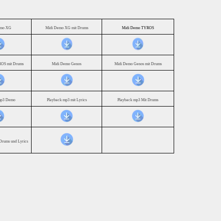
emo XG
Midi Demo XG mit Drums
Midi Demo TYROS
OS mit Drums
Midi Demo Genos
Midi Demo Genos mit Drums
mp3 Demo
Playback mp3 mit Lyrics
Playback mp3 Mit Drums
Drums und Lyrics