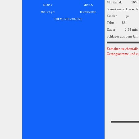
VH Kanal: 16
Midis v
Midis w
Scorekanäle: L = --, R
Midis x-y-z
Instrumentals
▼
Einzlr.: ja
THEMENBEZOGENE
▼
Takte: 88
Dauer: 2:54 min
Schlager aus dem Jahr
Enthalten ist ebenfall
Gesangsstimme und ei