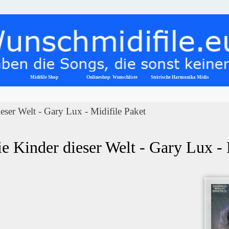
Menü überspringen
Midifile Shop
Onlineshop: Wunschliste
▼
Steirische Harmonika Midis
eser Welt - Gary Lux - Midifile Paket
e Kinder dieser Welt - Gary Lux -