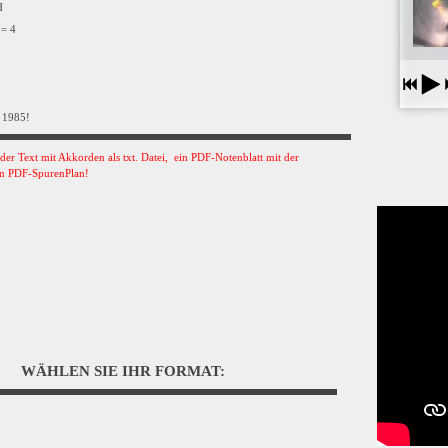
VH
 = 4
 1985!
s der Text mit Akkorden als txt. Datei, ein PDF-Notenblatt mit der
n PDF-SpurenPlan!
WÄHLEN SIE IHR FORMAT: