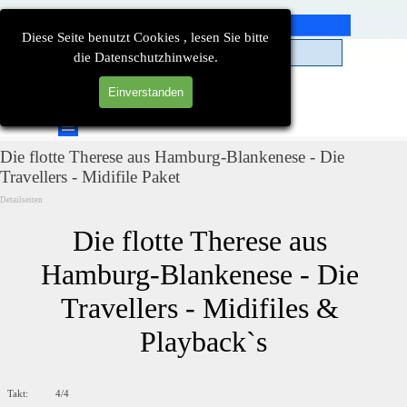
Direkt zum Seiteninhalt
Diese Seite benutzt Cookies , lesen Sie bitte
die Datenschutzhinweise.
Einverstanden
Suchen
Menü überspringen
Die flotte Therese aus Hamburg-Blankenese - Die
Travellers - Midifile Paket
Detailseiten
Die flotte Therese aus 
Hamburg-Blankenese - Die 
Travellers - Midifiles & 
Playback`s
Takt: 4/4