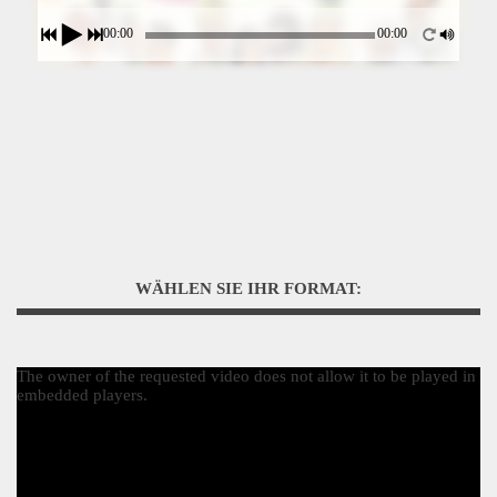
00:00
00:00
WÄHLEN SIE IHR FORMAT:
The owner of the requested video does not allow it to be played in
embedded players.