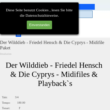
Direkt zum Seiteninhalt
Diese Seite benutzt Cookies , lesen Sie bitte
die Datenschutzhinweise.
Einverstanden
Suchen
Menü überspringen
Der Wilddieb - Friedel Hensch & Die Cyprys - Midifile
Paket
Detailseiten
Der Wilddieb - Friedel Hensch 
& Die Cyprys - Midifiles & 
Playback`s
Takt: 3/4
Tempo: 180.00
Tonart: F