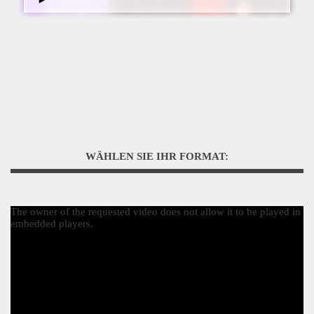
WÄHLEN SIE IHR FORMAT:
The owner of the requested video does not allow it to be played in
embedded players.