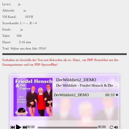
Lyrics: ja
Akkorde: ja
VH Kanal: 16VH
Scorekanäle: L = --, R = 4
Einzlr.: ja
Takte: 196
Dauer: 3:16 min
Trad. Walzer aus dem Jahr 1954!
Enthalten ist ebenfalls der Text mit Akkorden als txt. Datei, ein PDF-Notenblatt mit der
Gesangsstimme und ein PDF-SpurenPlan!
DerWilddieb2_DEMO
Der Wilddieb - Friedel Hensch & Die Cyprys
DerWilddieb2_DEMO
00:33
00:00
00:00