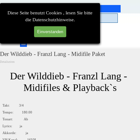
Direkt zum Seiteninhalt
Diese Seite benutzt Cookies , lesen Sie bitte
die Datenschutzhinweise.
Einverstanden
Suchen
Menü überspringen
Der Wilddieb - Franzl Lang - Midifile Paket
Detailseiten
Der Wilddieb - Franzl Lang - 
Midifiles & Playback`s
Takt: 3/4
Tempo: 180.00
Tonart: Ab
Lyrics: ja
Akkorde: ja
VH Kanal: 16VH