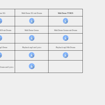
emo XG
Midi Demo XG mit Drums
Midi Demo TYROS
OS mit Drums
Midi Demo Genos
Midi Demo Gemos mit Drums
mp3 Demo
Playback mp3 mit Lyrics
Playback mp3 Mit Drums
Drums und Lyrics