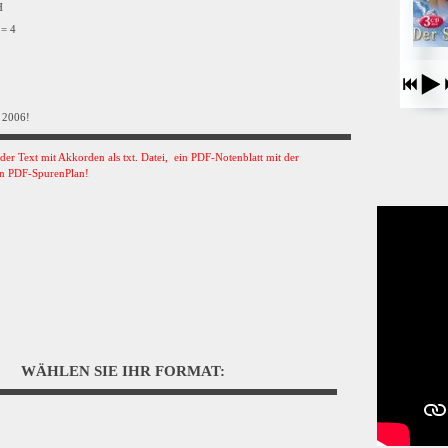
VH
 = 4
 2006!
s der Text mit Akkorden als txt. Datei, ein PDF-Notenblatt mit der
n PDF-SpurenPlan!
WÄHLEN SIE IHR FORMAT: