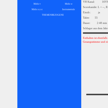
VH Kanal: 16
Midis v
Midis w
Scorekanäle: L = --, R
Midis x-y-z
Instrumentals
▼
Einzlr.: ja
THEMENBEZOGENE
▼
Takte: 55
Dauer: 2:48 min
Schlager aus dem Jahr
Enthalten ist ebenfall
Gesangsstimme und ei