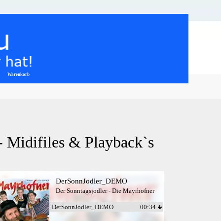
Warenkorb
▼
- Midifiles & Playback`s
DerSonnJodler_DEMO
Der Sonntagsjodler - Die Mayrhofner
DerSonnJodler_DEMO
00:34