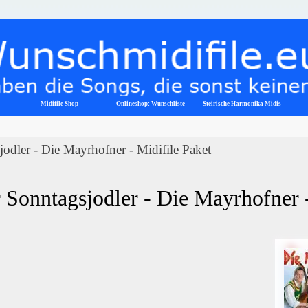
Menü überspringen
Midifile Shop
Onlineshop: Wunschliste
▼
Steirische Harmonika Midis
odler - Die Mayrhofner - Midifile Paket
 Sonntagsjodler - Die Mayrhofner 