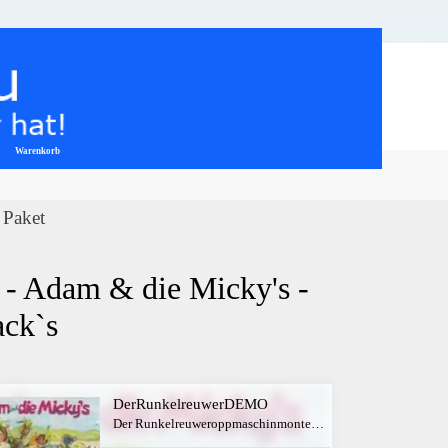
Warenkorb
▼
 Paket
 Adam & die Micky's - 
ack`s
DerRunkelreuwerDEMO
Der Runkelreuweroppmaschinmonteur - Adam & die Micky's