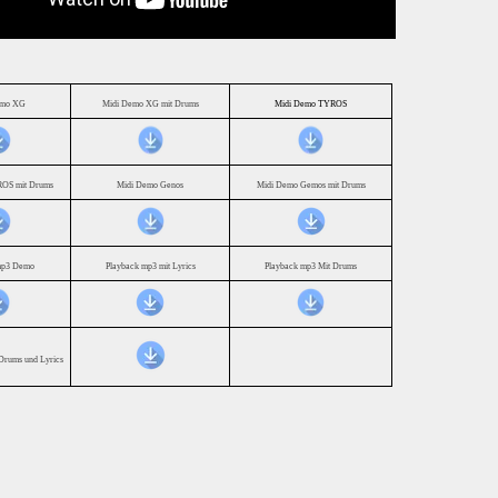
emo XG
Midi Demo XG mit Drums
Midi Demo TYROS
OS mit Drums
Midi Demo Genos
Midi Demo Gemos mit Drums
mp3 Demo
Playback mp3 mit Lyrics
Playback mp3 Mit Drums
Drums und Lyrics