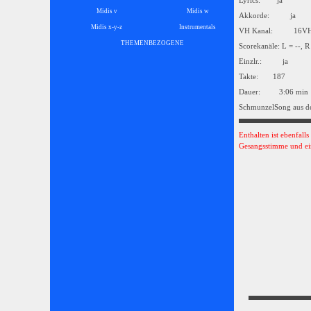
Lyrics: ja
Midis v
Midis w
Akkorde: ja
Midis x-y-z
Instrumentals
▼
VH Kanal: 16
THEMENBEZOGENE
▼
Scorekanäle: L = --, R
Einzlr.: ja
Takte: 187
Dauer: 3:06 min
SchmunzelSong aus d
Enthalten ist ebenfall
Gesangsstimme und ei