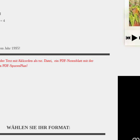
VH
 = 4
em Jahr 1995!
s der Text mit Akkorden als txt. Datei, ein PDF-Notenblatt mit der
n PDF-SpurenPlan!
WÄHLEN SIE IHR FORMAT: