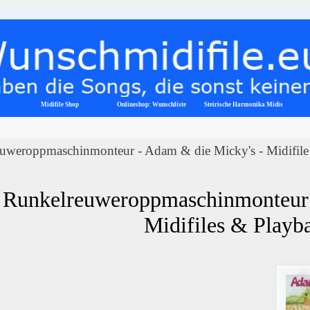
Menü überspringen
Midifile Shop
Onlineshop: Wunschliste
▼
Steirische Harmonika Midis
uweroppmaschinmonteur - Adam & die Micky's - Midifile
 Runkelreuweroppmaschinmonteur -
Midifiles & Playb