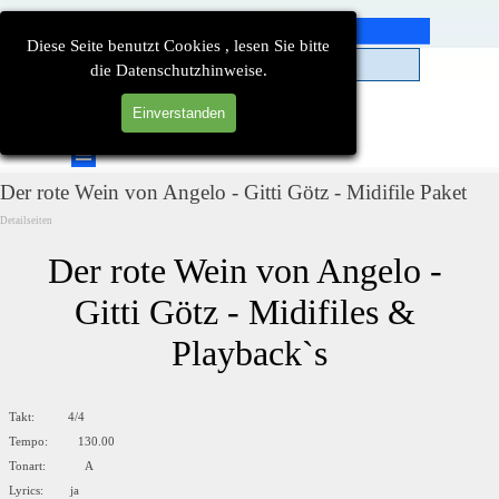
Direkt zum Seiteninhalt
Diese Seite benutzt Cookies , lesen Sie bitte
die Datenschutzhinweise.
Einverstanden
Suchen
Menü überspringen
Der rote Wein von Angelo - Gitti Götz - Midifile Paket
Detailseiten
Der rote Wein von Angelo - 
Gitti Götz - Midifiles & 
Playback`s
Takt: 4/4
Tempo: 130.00
Tonart: A
Lyrics: ja