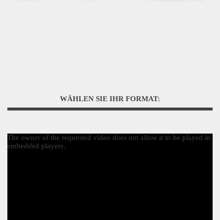
WÄHLEN SIE IHR FORMAT:
The owner of the requested video does not allow it to be played in
embedded players.