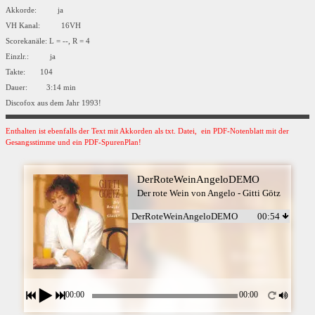
Akkorde: ja
VH Kanal: 16VH
Scorekanäle: L = --, R = 4
Einzlr.: ja
Takte: 104
Dauer: 3:14 min
Discofox aus dem Jahr 1993!
Enthalten ist ebenfalls der Text mit Akkorden als txt. Datei, ein PDF-Notenblatt mit der
Gesangsstimme und ein PDF-SpurenPlan!
DerRoteWeinAngeloDEMO
Der rote Wein von Angelo - Gitti Götz
DerRoteWeinAngeloDEMO
00:54
00:00
00:00