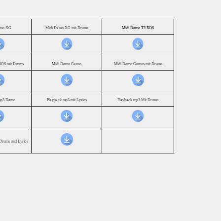
emo XG
Midi Demo XG mit Drums
Midi Demo TYROS
OS mit Drums
Midi Demo Genos
Midi Demo Gemos mit Drums
mp3 Demo
Playback mp3 mit Lyrics
Playback mp3 Mit Drums
Drums und Lyrics