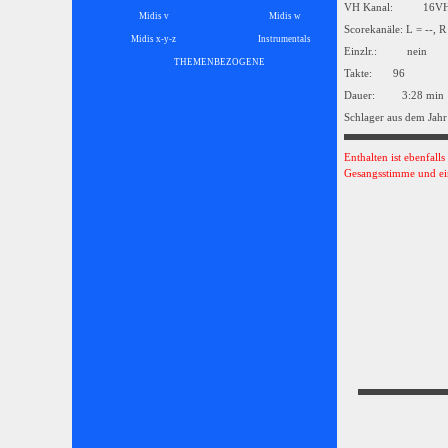
VH Kanal: 16
Midis v
Midis w
Scorekanäle: L = --, R
Midis x-y-z
Instrumentals
▼
Einzlr.: nein
THEMENBEZOGENE
▼
Takte: 96
Dauer: 3:28 min
Schlager aus dem Jahr
Enthalten ist ebenfall
Gesangsstimme und ei