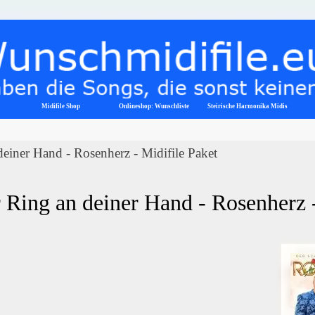
Menü überspringen
Midifile Shop
Onlineshop: Wunschliste
▼
Steirische Harmonika Midis
einer Hand - Rosenherz - Midifile Paket
 Ring an deiner Hand - Rosenherz 