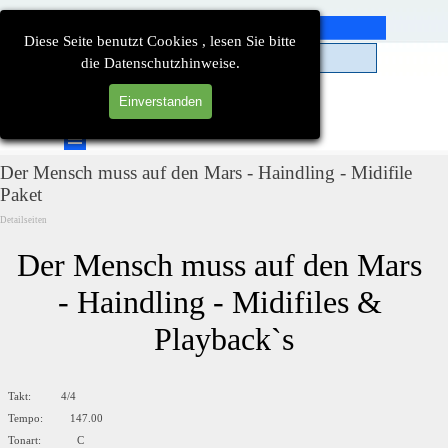
Direkt zum Seiteninhalt
Diese Seite benutzt Cookies , lesen Sie bitte
die Datenschutzhinweise.
Einverstanden
Suchen
Menü überspringen
Der Mensch muss auf den Mars - Haindling - Midifile
Paket
Detailseiten
Der Mensch muss auf den Mars 
- Haindling - Midifiles & 
Playback`s
Takt: 4/4
Tempo: 147.00
Tonart: C