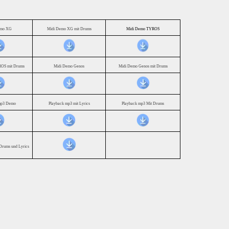
emo XG
Midi Demo XG mit Drums
Midi Demo TYROS
OS mit Drums
Midi Demo Genos
Midi Demo Genos mit Drums
mp3 Demo
Playback mp3 mit Lyrics
Playback mp3 Mit Drums
Drums und Lyrics