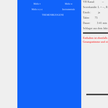
VH Kanal: --
Midis v
Midis w
Scorekanäle: L = --, R
Midis x-y-z
Instrumentals
▼
Einzlr.: ja
THEMENBEZOGENE
▼
Takte: 75
Dauer: 3:41 min
Schlager aus dem Jahr
Enthalten ist ebenfall
Gesangsstimme und ei