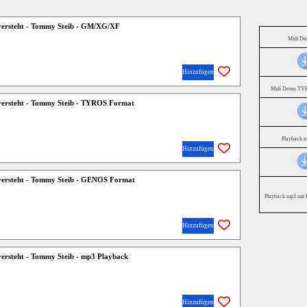
versteht - Tommy Steib - GM/XG/XF
Midi D
Hinzufügen
Midi Demo TYR
versteht - Tommy Steib - TYROS Format
Playback 
Hinzufügen
 versteht - Tommy Steib - GENOS Format
Playback mp3 mit 
Hinzufügen
versteht - Tommy Steib - mp3 Playback
Hinzufügen