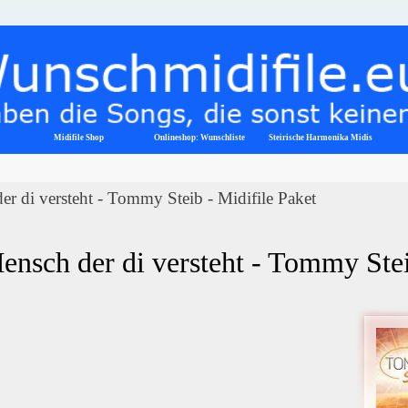
Menü überspringen
Midifile Shop
Onlineshop: Wunschliste
▼
Steirische Harmonika Midis
r di versteht - Tommy Steib - Midifile Paket
ensch der di versteht - Tommy Stei