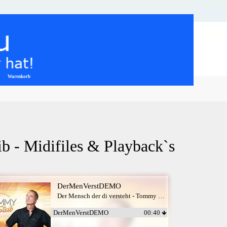
Warenkorb
▼
b - Midifiles & Playback`s
DerMenVerstDEMO
Der Mensch der di versteht - Tommy Steib
DerMenVerstDEMO
00:40