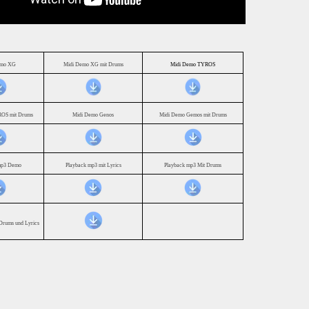
emo XG
Midi Demo XG mit Drums
Midi Demo TYROS
OS mit Drums
Midi Demo Genos
Midi Demo Gemos mit Drums
mp3 Demo
Playback mp3 mit Lyrics
Playback mp3 Mit Drums
Drums und Lyrics