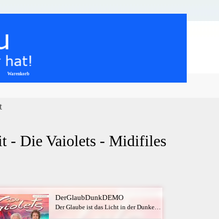
Warenkorb
▼
t
 - Die Vaiolets - Midifiles 
DerGlaubDunkDEMO
Der Glaube ist das Licht in der Dunkelheit - Die Vaiolets