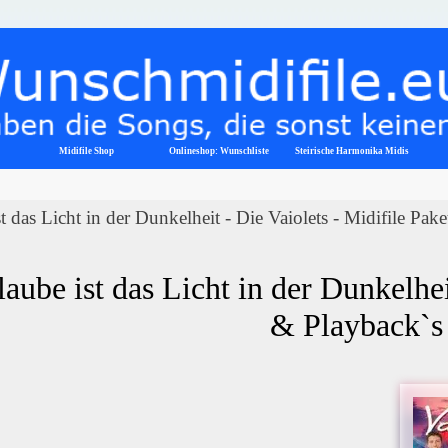
Menü überspringen
Midifile Shop
Onlineshop: Wunschliste
▼
Steirische Harmonika Midis
t das Licht in der Dunkelheit - Die Vaiolets - Midifile Pake
aube ist das Licht in der Dunkelheit
& Playback`s