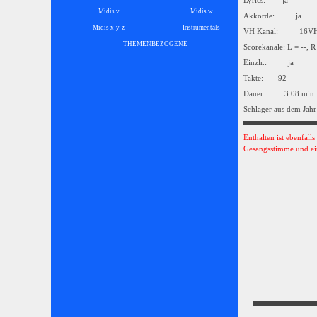
Lyrics: ja
Midis v
Midis w
Akkorde: ja
Midis x-y-z
Instrumentals
▼
VH Kanal: 16
THEMENBEZOGENE
▼
Scorekanäle: L = --, R
Einzlr.: ja
Takte: 92
Dauer: 3:08 min
Schlager aus dem Jahr
Enthalten ist ebenfall
Gesangsstimme und ei