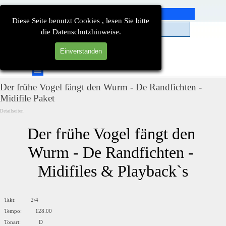
Direkt zum Seiteninhalt
Diese Seite benutzt Cookies , lesen Sie bitte
die Datenschutzhinweise.
Einverstanden
Suchen
Menü überspringen
Der frühe Vogel fängt den Wurm - De Randfichten -
Midifile Paket
Detailseiten
Der frühe Vogel fängt den 
Wurm - De Randfichten - 
Midifiles & Playback`s
Takt: 2/4
Tempo: 128.00
Tonart: D