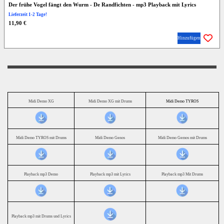
Der frühe Vogel fängt den Wurm - De Randfichten - mp3 Playback mit Lyrics
Lieferzeit 1-2 Tage!
11,90 €
Hinzufügen
Midi Demo XG
Midi Demo XG mit Drums
Midi Demo TYROS
Midi Demo TYROS mit Drums
Midi Demo Genos
Midi Demo Gemos mit Drums
Playback mp3 Demo
Playback mp3 mit Lyrics
Playback mp3 Mit Drums
Playback mp3 mit Drums und Lyrics