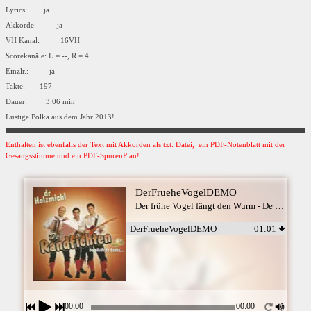
Lyrics: ja
Akkorde: ja
VH Kanal: 16VH
Scorekanäle: L = --, R = 4
Einzlr.: ja
Takte: 197
Dauer: 3:06 min
Lustige Polka aus dem Jahr 2013!
Enthalten ist ebenfalls der Text mit Akkorden als txt. Datei, ein PDF-Notenblatt mit der
Gesangsstimme und ein PDF-SpurenPlan!
DerFrueheVogelDEMO
Der frühe Vogel fängt den Wurm - De Randfichten
DerFrueheVogelDEMO
01:01
00:00
00:00