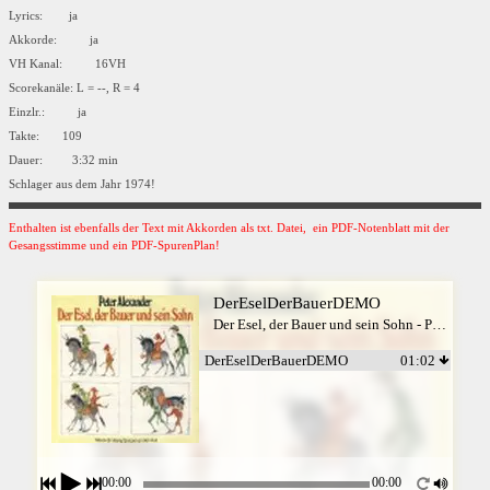
Lyrics: ja
Akkorde: ja
VH Kanal: 16VH
Scorekanäle: L = --, R = 4
Einzlr.: ja
Takte: 109
Dauer: 3:32 min
Schlager aus dem Jahr 1974!
Enthalten ist ebenfalls der Text mit Akkorden als txt. Datei, ein PDF-Notenblatt mit der
Gesangsstimme und ein PDF-SpurenPlan!
DerEselDerBauerDEMO
Der Esel, der Bauer und sein Sohn - Peter Alexander
DerEselDerBauerDEMO
01:02
00:00
00:00