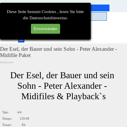
Direkt zum Seiteninhalt
Diese Seite benutzt Cookies , lesen Sie bitte
die Datenschutzhinweise.
Einverstanden
Suchen
Menü überspringen
Der Esel, der Bauer und sein Sohn - Peter Alexander -
Midifile Paket
Detailseiten
Der Esel, der Bauer und sein 
Sohn - Peter Alexander - 
Midifiles & Playback`s
Takt: 4/4
Tempo: 129.00
Tonart: Eb