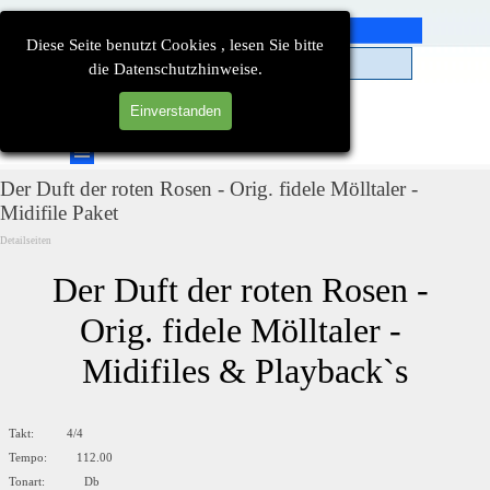
Direkt zum Seiteninhalt
Diese Seite benutzt Cookies , lesen Sie bitte
die Datenschutzhinweise.
Einverstanden
Suchen
Menü überspringen
Der Duft der roten Rosen - Orig. fidele Mölltaler -
Midifile Paket
Detailseiten
Der Duft der roten Rosen - 
Orig. fidele Mölltaler - 
Midifiles & Playback`s
Takt: 4/4
Tempo: 112.00
Tonart: Db