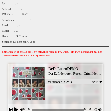
Lyrics: ja
Akkorde: ja
VH Kanal: 16VH
Scorekanäle: L = --, R = 4
Einzlr.: ja
Takte: 101
Dauer: 3:37 min
Schlager aus dem Jahr 1988!
Enthalten ist ebenfalls der Text mit Akkorden als txt. Datei, ein PDF-Notenblatt mit der
Gesangsstimme und ein PDF-SpurenPlan!
DeDuRosenDEMO
Der Duft der roten Rosen - Orig. fidele Mölltaler
DeDuRosenDEMO
00:48
00:00
00:00