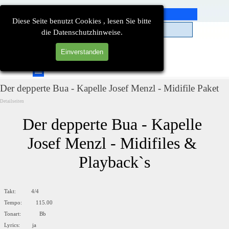
Direkt zum Seiteninhalt
Diese Seite benutzt Cookies , lesen Sie bitte
die Datenschutzhinweise.
Einverstanden
Suchen
Menü überspringen
Der depperte Bua - Kapelle Josef Menzl - Midifile Paket
Detailseiten
Der depperte Bua - Kapelle 
Josef Menzl - Midifiles & 
Playback`s
Takt: 4/4
Tempo: 115.00
Tonart: Bb
Lyrics: ja