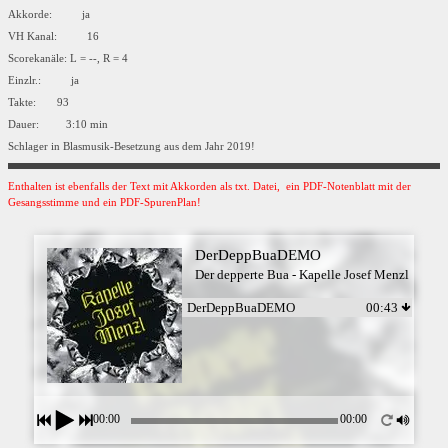
Akkorde: ja
VH Kanal: 16
Scorekanäle: L = --, R = 4
Einzlr.: ja
Takte: 93
Dauer: 3:10 min
Schlager in Blasmusik-Besetzung aus dem Jahr 2019!
Enthalten ist ebenfalls der Text mit Akkorden als txt. Datei, ein PDF-Notenblatt mit der
Gesangsstimme und ein PDF-SpurenPlan!
DerDeppBuaDEMO
Der depperte Bua - Kapelle Josef Menzl
DerDeppBuaDEMO
00:43
00:00
00:00