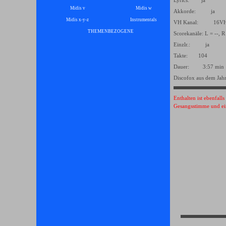
Lyrics: ja
Midis v
Midis w
Akkorde: ja
Midis x-y-z
Instrumentals
▼
VH Kanal: 16
THEMENBEZOGENE
▼
Scorekanäle: L = --, R
Einzlr.: ja
Takte: 104
Dauer: 3:57 min
Discofox aus dem Jah
Enthalten ist ebenfall
Gesangsstimme und ei