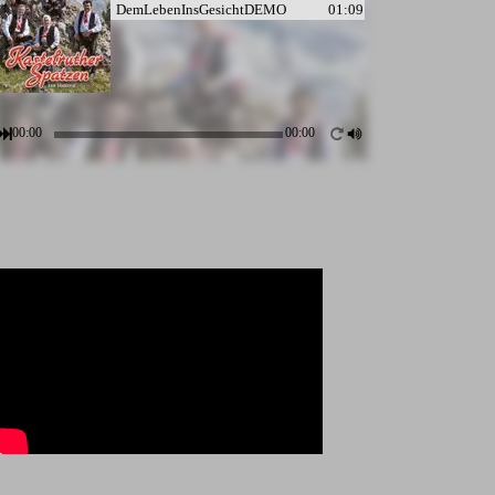
DemLebenInsGesichtDEMO
01:09
00:00
00:00