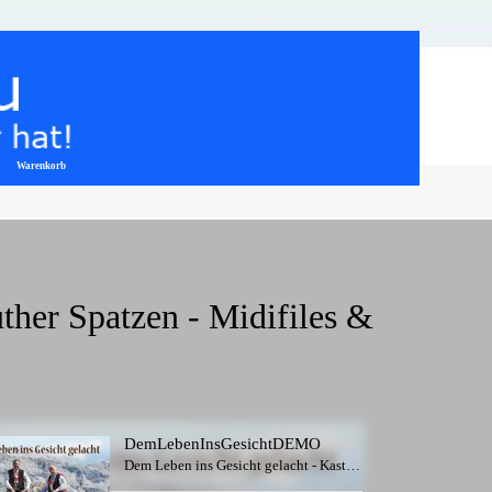
Warenkorb
▼
ther Spatzen - Midifiles & 
DemLebenInsGesichtDEMO
Dem Leben ins Gesicht gelacht - Kastelruther Spatzen