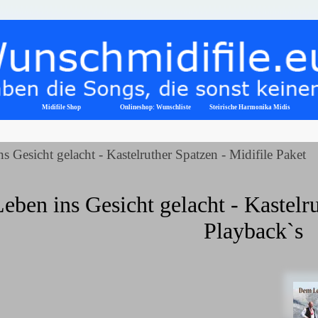
Menü überspringen
Midifile Shop
Onlineshop: Wunschliste
▼
Steirische Harmonika Midis
 Gesicht gelacht - Kastelruther Spatzen - Midifile Paket
ben ins Gesicht gelacht - Kastelru
Playback`s