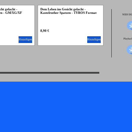
ht gelacht -
Dem Leben ins Gesicht gelacht -
zen - GM/XG/XF
Kastelruther Spatzen - TYROS Format
MIDI D
8,90 €
Playba
Hinzufügen
Hinzufügen