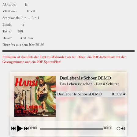
Akkorde: ja
VH Kanal: 16VH
Scorekanäle: L = --, R = 4
Einzlr.: ja
Takte: 108
Dauer: 3:31 min
Discofox aus dem Jahr 2019!
Enthalten ist ebenfalls der Text mit Akkorden als txt. Datei, ein PDF-Notenblatt mit der
Gesangsstimme und ein PDF-SpurenPlan!
DasLebenIstSchoenDEMO
Das Leben ist schön - Hansi Schitter
DasLebenIstSchoenDEMO
01:09
00:00
00:00