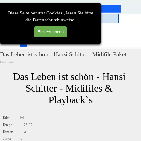
Direkt zum Seiteninhalt
Diese Seite benutzt Cookies , lesen Sie bitte
die Datenschutzhinweise.
Einverstanden
Suchen
Menü überspringen
Das Leben ist schön - Hansi Schitter - Midifile Paket
Detailseiten
Das Leben ist schön - Hansi 
Schitter - Midifiles & 
Playback`s
Takt: 4/4
Tempo: 126.00
Tonart: A
Lyrics: ja